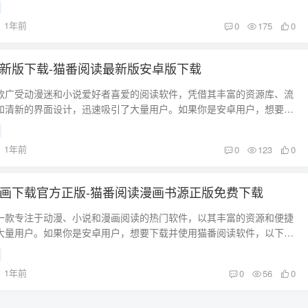
，以下是一些独一无二的安卓下载方法与技巧，帮助你顺利安装并体验
景色调、字体大小等，用户可以根据自己的喜好自由调整阅读界面，打
 一、通过正规应用商店下载 最常见且最安全的下载方式是通过官方应用
1年前
0
175
0
的阅读环境。特别是夜间模式功能，能够有效减少屏幕对眼睛的伤害，
阅读可能在一些地区的Google Play商店无法直接下载，但你依然可以
也能舒适地享受漫画。 智能推荐系统 猫番阅读拥有智能推荐功能，可以
店获取。 推荐平台： APKPure APKPure是安卓用户常用的第三方应
读历史和偏好，推荐相关的漫画内容。无论你是喜欢某一类型的漫画，
了猫番阅读的最新版本。你可以在APKPure搜索并下载APK文件，下
新版下载-猫番阅读最新版安卓版下载
者情有独钟，猫番阅读的推荐系统都会为你推送更多你可能感兴趣的作
安装。 应用宝 作为国内最大、最安全的安卓应用商店之一，应用宝为用
发现好漫画。 离线下载功能 猫番阅读提供离线下载功能，用户可以将喜
的应用下载服务。通过应用宝，你可以找到并安装猫番阅读，享受国内
款广受动漫迷和小说爱好者喜爱的阅读软件，凭借其丰富的资源库、流
到手机本地，这样就算没有网络，也能随时随地阅读漫画。特别是对于
载速度。 酷安网 酷安网是国内知名的安卓应用社区，提供大量第三方安
和清新的界面设计，迅速吸引了大量用户。如果你是安卓用户，想要安
在网络不稳定的环境下，离线下载功能极为实用。 无广告干扰 猫番阅读
以通过酷安网找到猫番阅读的安装包，下载后进行安装。 二、手动下载
件，下面将分享一些独一无二的安卓下载方法和技巧，帮助你轻松安装
没有广告的干扰，用户在阅读漫画时不会被弹窗广告打扰，能够享受纯
果你无法在应用商店找到猫番阅读，手动下载APK文件是一个非常有效的
漫画、小说资源。 一、通过正规应用商店下载 最直接且最安全的下载方
。没有广告的干扰，使得阅读体验更加专注和愉快。 安卓下载方法与技
1年前
0
123
0
作步骤： 下载APK文件 在浏览器中搜索“猫番阅读 APK”，你可以访问
店，尤其是Google Play。然而，由于某些地区可能无法直接在Google
可以通过以下几个简单的步骤，轻松下载并安装猫番阅读软件： 通过
、APKMirror等安全的APK下载网站，下载最新版的猫番阅读APK文件。
找到猫番阅读，你可以选择其他可靠的安卓应用商店进行下载。 推荐平台：
ay商店下载 打开安卓设备上的Google Play商店，搜索“猫番阅读”或“CatFan
”权限 进入安卓设备的“设置”菜单，找到“安全性”选项，并开启“允许安装
 APKPure是一个广受安卓用户信赖的APK下载平台，它提供多个版本的猫番
画下载官方正版-猫番阅读漫画书源正版免费下载
，找到正确的应用并点击“安装”。通过Google Play下载的优点是能够确保应
”。这项操作允许你从第三方来源安装应用。 安装APK文件 下载完成
，适合不同安卓系统的用户。通过APKPure下载的应用不仅可以避免地
并且支持自动更新，用户可以第一时间体验到软件的最新功能。 通过官
管理器打开APK文件，点击安装按钮，按照提示完成安装过程。 三、通
确保应用版本的最新性和稳定性。 应用宝 应用宝是国内最受欢迎的安卓
一款专注于动漫、小说和漫画阅读的热门软件，以其丰富的资源和便捷
K文件 如果在Google Play商店无法找到猫番阅读应用，或者由于地区限
装 如果你已经在其他设备上下载了猫番阅读的APK文件，或者将APK
，涵盖了各种类型的应用和游戏。在应用宝中，你可以搜索到猫番阅读
大量用户。如果你是安卓用户，想要下载并使用猫番阅读软件，以下是
可以访问猫番阅读的官方网站，下载最新版本的APK文件。在官网上，
存储平台，可以通过云存储同步文件到安卓设备，进行安装。具体操作
装。应用宝对于国内用户来说，下载速度较快且安全性高。 酷安网 酷安
的最新下载方法与技巧，帮助你轻松获取并畅享丰富的阅读内容。 一、
到该应用的最新版本及其安装包。 允许安装未知来源应用 如果你选择从
PK文件 在电脑或其他设备上下载猫番阅读APK文件。 上传至云存储 将
大量安卓爱好者的第三方平台，提供丰富的安卓应用和APK下载。你可
商店下载 最常见且安全的下载方式是通过应用商店。如果你所在的地区
渠道下载APK文件，需要在安卓设备的设置中启用“允许安装未知来源的
至云存储服务，如Google Drive、百度云等。 同步并安装 在安卓设备上
1年前
0
56
0
搜索到猫番阅读的安装包，下载后直接进行安装。 二、手动下载APK文
 Play，直接在Google Play中搜索“猫番阅读”即可下载最新版本。但需要注
入“设置”>“安全性”>勾选“允许安装未知来源应用”即可。 安装APK文件
，下载APK文件后点击安装。 四、开发者模式与Root权限 对于一些进
法通过应用商店直接下载猫番阅读，手动下载APK文件也是一个不错的选
区可能无法直接在Google Play商店找到猫番阅读软件，此时你可以选
文件后，打开手机文件管理器，找到下载的APK文件，点击进行安装。安
通过开启开发者模式或Root设备来获得更多权限，绕过某些限制，直接
步骤： 搜索APK文件 打开浏览器，搜索“猫番阅读 APK”，你可以访问