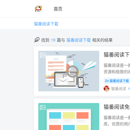
首页
猫番阅读下载
找到
19
篇与
猫番阅读下载
相关的结果
猫番阅读下
2025-04-15
猫番阅读是一
资源和极致的
猫番阅读都能
猫番阅读下载
定义的阅读设
猫番阅读
海量漫画资源
了各种类型的
新，确保用户
猫番阅读免
2025-03-22
画，还包括了
提供高清的漫
猫番阅读是一
的视觉效果。
库、优质的用
质，确保最佳