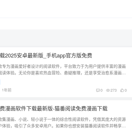
载2025安卓最新版_手机app官方版免费
款专为漫画爱好者设计的阅读软件，平台致力于为用户提供丰富的漫画
阅读体验。无论你是喜欢热血冒险、悬疑推理，还是享受治愈系漫画，
满足你的一切需求。凭借其便捷的操作界面、超高质量的漫画资源和自
置，猫番阅读已经成为了二次元迷们的必备工具。 猫番阅读的独特优势
1年前
0
273
0
 猫番阅读平台拥有丰富的漫画资源，涵盖了国内外各种热门漫画，提供
作品，包括热血、奇幻、冒险、爱情、校园、悬疑等。平台会定期更
第一时间就能阅读到最新的连载漫画。而且，猫番阅读不仅提供全彩漫
费漫画软件下载最新版-猫番阅读免费漫画下载
单行本和专辑内容，满足不同用户的阅读需求。 高清漫画画质 猫番阅读
画内容，保证每一页的画面清晰、细腻，让用户在阅读时体验到最真实
款集漫画、小说、轻小说于一体的综合性阅读软件，凭借其庞大的资源
平台支持不同画质的切换，用户可以根据网络状况和设备性能调整画
户体验，吸引了众多安卓用户。如果你也想安装猫番阅读软件并畅享精
的阅读体验。 个性化阅读体验 猫番阅读为用户提供了多种阅读设置，如