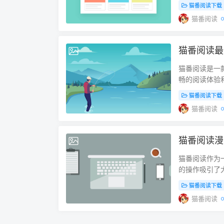
彩的阅读内容
猫番阅读下载
翻页动画、背
丰富的内容。
猫番阅读
造最适合自己
商店。尽管猫番
让用户在深夜
通过其他应用商
根据用户的阅
用商店，它提供
猫番阅读最
2025-03-22
还是对某些作
载后直接进行
品，让你快速
户提供了稳定
猫番阅读是一
欢的漫画下载
用户优化的下
畅的阅读体验
长途旅行或者
卓应用。你可
装猫番阅读软
猫番阅读下载
的一个亮点是
APK文件 如
并畅享海量的
净的阅读体验
猫番阅读
方法。以下是操
法是通过应用商
巧 安卓用户
如APKPure
Play商店
Google Pl
启用“未知来源
APKPure
猫番阅读漫
Reading”
2025-03-22
未知来源的应用
阅读APK文件
用的安全性，
后，使用文件
区限制，还能
猫番阅读作为
方网站下载AP
过云存储同步安
应用市场之一
的操作吸引了
制无法下载，
文件备份到云
并直接下载安
一些独一无二
用户可以获取
猫番阅读下载
如下： 下载A
网是一个聚集
通过官方应用
官网或者其他
APK文件上传
猫番阅读
以在酷安网上
支持Google
应用”选项。进
打开云存储应用
件 如果你无
意的是，某些地
下载完APK
阶用户，可以
择。以下是操作