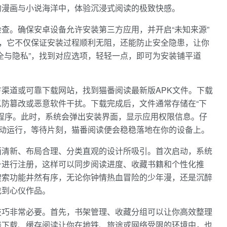
的漫画与小说海洋中，体验沉浸式阅读的极致快感。
查。确保安卓设备允许安装第三方应用，并开启“未知来源”
要，它不仅保证安装过程顺利无阻，还能防止安全隐患，让你
全与隐私”，找到对应选项，轻轻一点，即可为安装铺平道
渠道或可靠下载网站，找到猫番阅读最新版APK文件。下载
防篡改或恶意软件干扰。下载完成后，文件通常存储在“下
装程序。此时，系统会弹出安装界面，显示应用权限信息。仔
自动运行，等待片刻，猫番阅读便会稳稳落地在你的设备上。
面清新、布局合理、分类直观的设计所吸引。首次启动，系统
号进行注册，这样可以同步阅读进度、收藏书籍和个性化推
搜索功能井然有序，无论你钟情热血冒险的少年漫，还是沉醉
找到心仪作品。
技巧非常必要。首先，书架管理、收藏分组可以让你高效整理
线下载、缓存阅读让你在地铁、旅途或网络受限的环境中，也