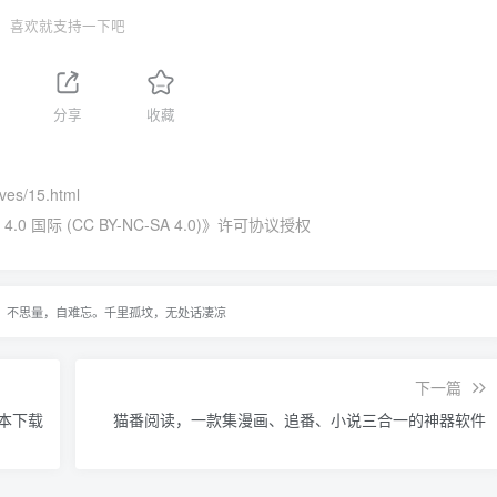
喜欢就支持一下吧
分享
收藏
ives/15.html
国际 (CC BY-NC-SA 4.0)
》许可协议授权
，不思量，自难忘。千里孤坟，无处话凄凉
下一篇
版本下载
猫番阅读，一款集漫画、追番、小说三合一的神器软件