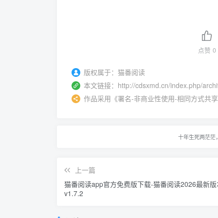
点赞
0
版权属于：
猫番阅读
本文链接：
http://cdsxmd.cn/index.php/arch
作品采用
《
署名-非商业性使用-相同方式共享 4.0 
十年生死两茫茫
上一篇
猫番阅读app官方免费版下载-猫番阅读2026最新
v1.7.2